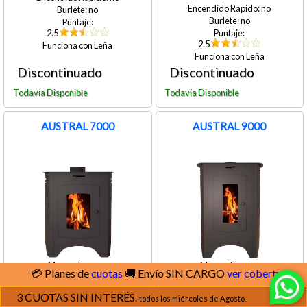
no
no
no
2.5
2.5
Leña
Leña
AUSTRAL 7000
AUSTRAL 9000
Tromen
Tromen
lanes de
cuotas
🚚 Envío SIN CARGO
ver cobertura
44
47
54
67
3 CUOTAS SIN INTERÉS.
todos los miércoles de Agosto.
42
42