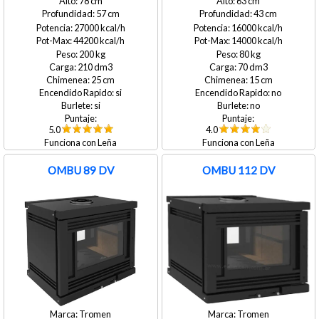
78
63
57
43
27000
16000
44200
14000
200
80
210
70
25
15
si
no
si
no
5.0
4.0
Leña
Leña
OMBU 89 DV
OMBU 112 DV
Tromen
Tromen