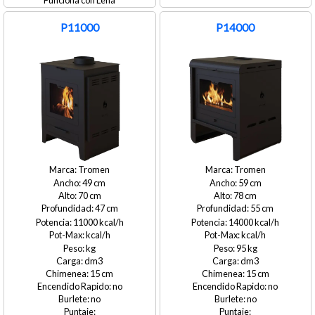
Leña
P11000
P14000
Tromen
Tromen
49
59
70
78
47
55
11000
14000
95
15
15
no
no
no
no