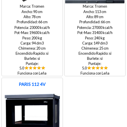
Tromen
Tromen
90
113
78
89
66
66
23000
27000
19600
31400
200
240
94
149
20
25
si
si
si
si
5.0
5.0
Leña
Leña
PARIS 112 4V