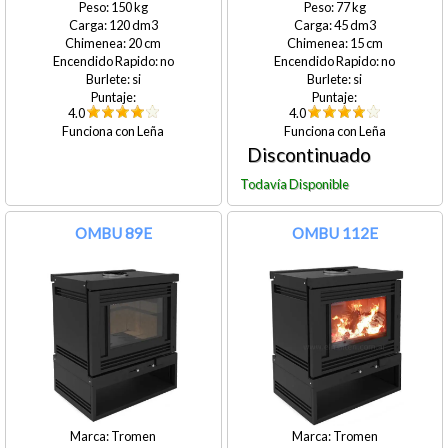
150
77
120
45
20
15
no
no
si
si
4.0
4.0
Leña
Leña
OMBU 89E
OMBU 112E
Tromen
Tromen