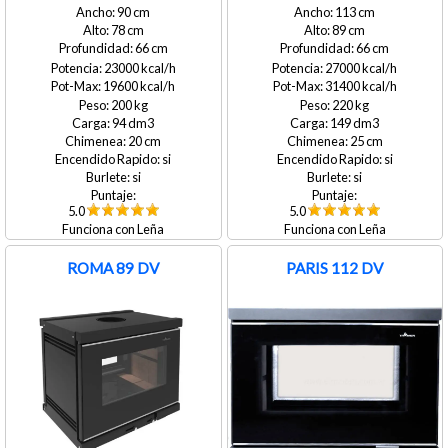
90
113
78
89
66
66
23000
27000
19600
31400
200
220
94
149
20
25
si
si
si
si
5.0
5.0
Leña
Leña
ROMA 89 DV
PARIS 112 DV