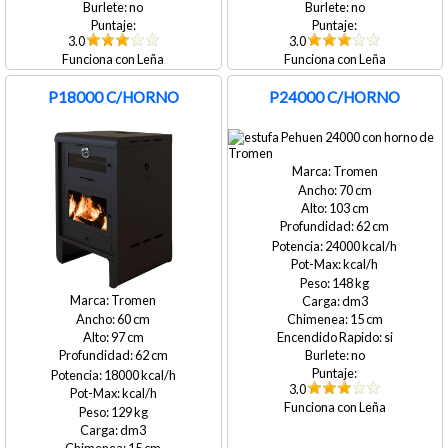
no
no
3.0
3.0
Leña
Leña
P18000 C/HORNO
P24000 C/HORNO
Tromen
70
103
62
24000
148
Tromen
60
15
97
si
62
no
18000
3.0
Leña
129
15