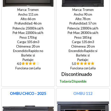
Tromen
Tromen
111
90
66
78
46
57
25000
23000
22000
28300
170
185
105
135
20
20
no
si
si
si
4.0
5.0
Leña
Leña
OMBU CHICO - 2025
OMBU 112