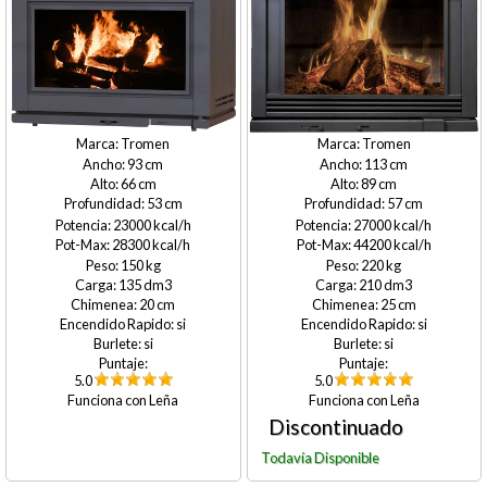
Tromen
Tromen
93
113
66
89
53
57
23000
27000
28300
44200
150
220
135
210
20
25
si
si
si
si
5.0
5.0
Leña
Leña