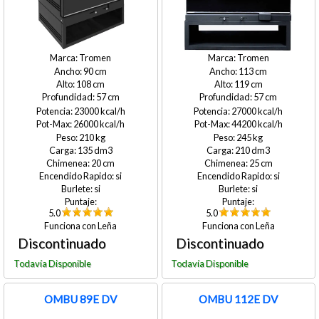
Tromen
Tromen
90
113
108
119
57
57
23000
27000
26000
44200
210
245
135
210
20
25
si
si
si
si
5.0
5.0
Leña
Leña
OMBU 89E DV
OMBU 112E DV