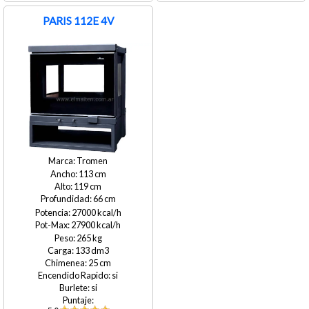
PARIS 112E 4V
Tromen
113
119
66
27000
27900
265
133
25
si
si