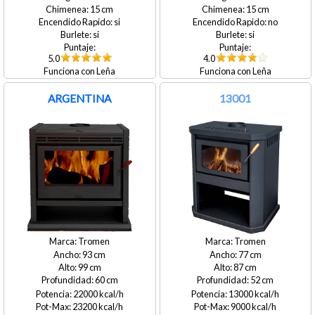
15
15
si
no
si
si
5.0
4.0
Leña
Leña
ARGENTINA
13001
Tromen
Tromen
93
77
99
87
60
52
22000
13000
23200
9000