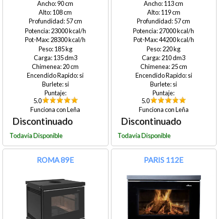
90
113
108
119
57
57
23000
27000
28300
44200
185
220
135
210
20
25
si
si
si
si
5.0
5.0
Leña
Leña
ROMA 89E
PARIS 112E