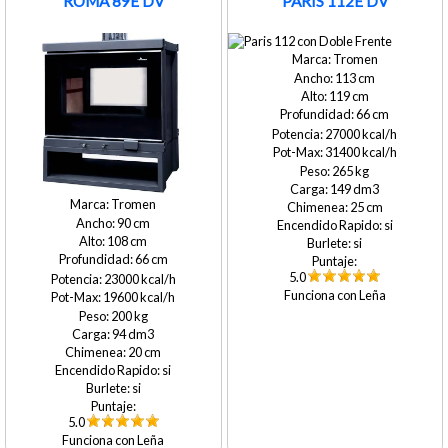
ROMA 89E DV
PARIS 112E DV
Tromen
113
119
66
27000
31400
265
149
Tromen
25
90
si
108
si
66
5.0
23000
Leña
19600
200
94
20
si
si
5.0
Leña