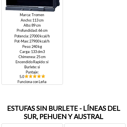
Tromen
113
89
66
27000
27900
240
133
25
si
si
5.0
Leña
ESTUFAS SIN BURLETE - LÍNEAS DEL
SUR, PEHUEN Y AUSTRAL