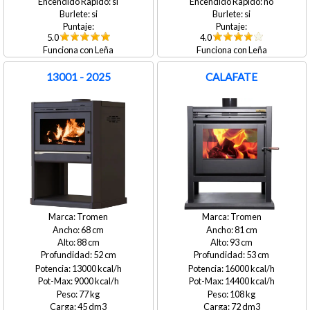
si
no
si
si
5.0
4.0
Leña
Leña
13001 - 2025
CALAFATE
Tromen
Tromen
68
81
88
93
52
53
13000
16000
9000
14400
77
108
45
72