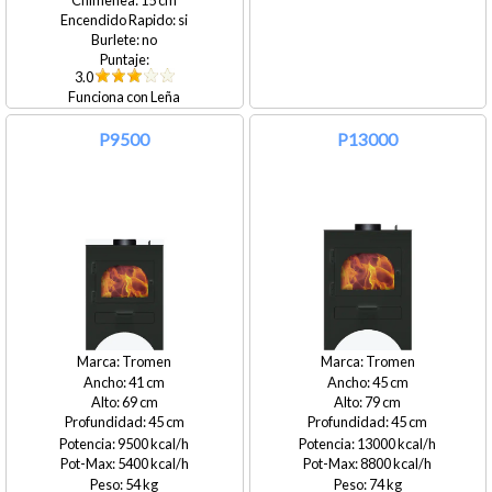
si
no
3.0
Leña
P9500
P13000
Tromen
Tromen
41
45
69
79
45
45
9500
13000
5400
8800
54
74