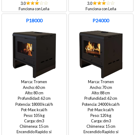
3.0
3.0
Leña
Leña
P18000
P24000
Tromen
Tromen
60
70
80
88
62
62
18000
24000
105
120
15
15
si
si