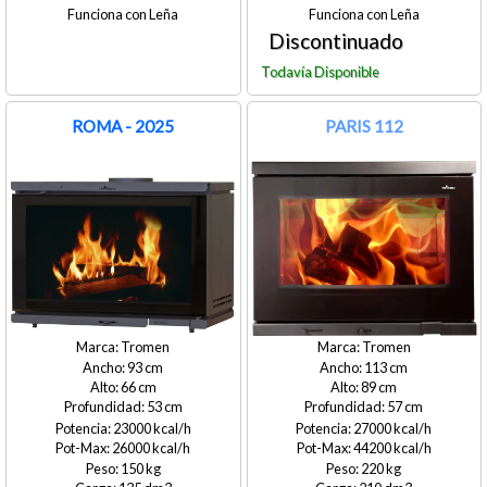
Leña
Leña
ROMA - 2025
PARIS 112
Tromen
Tromen
93
113
66
89
53
57
23000
27000
26000
44200
150
220