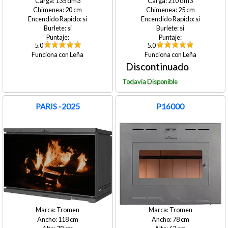
135
210
20
25
si
si
si
si
5.0
5.0
Leña
Leña
PARIS -2025
P16000
Tromen
Tromen
118
78