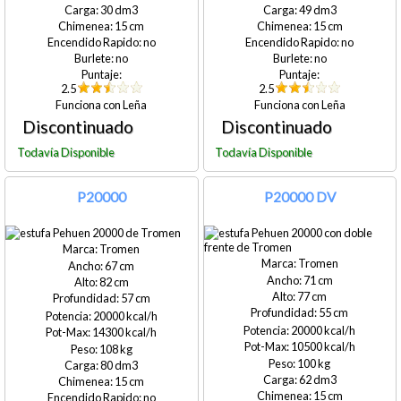
30
49
15
15
no
no
no
no
2.5
2.5
Leña
Leña
P20000
P20000 DV
Tromen
Tromen
67
71
82
77
57
55
20000
20000
14300
10500
108
100
80
62
15
15
no