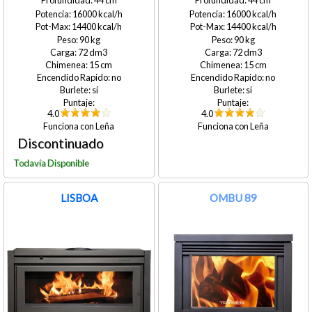
44
44
16000
16000
14400
14400
90
90
72
72
15
15
no
no
si
si
4.0
4.0
Leña
Leña
LISBOA
OMBU 89