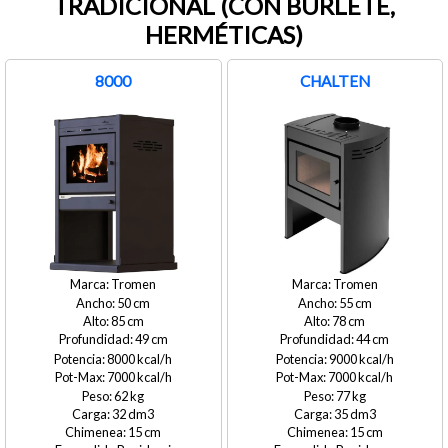
TRADICIONAL (CON BURLETE,
HERMÉTICAS)
8000
CHALTEN
Tromen
Tromen
50
55
85
78
49
44
8000
9000
7000
7000
62
77
32
35
15
15