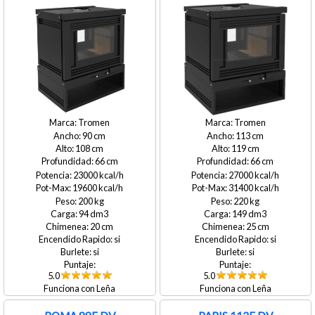
Tromen
Tromen
90
113
108
119
66
66
23000
27000
19600
31400
200
220
94
149
20
25
si
si
si
si
5.0
5.0
Leña
Leña