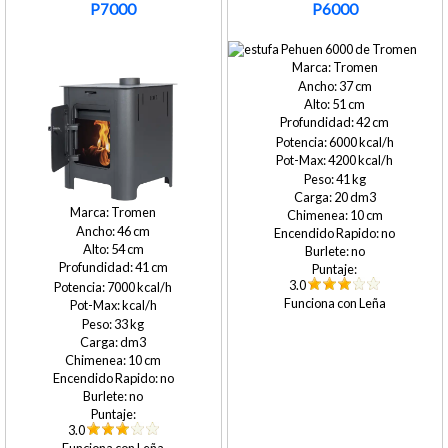
P7000
P6000
Tromen
37
51
42
6000
4200
41
20
Tromen
10
46
no
54
no
41
3.0
7000
Leña
33
10
no
no
3.0