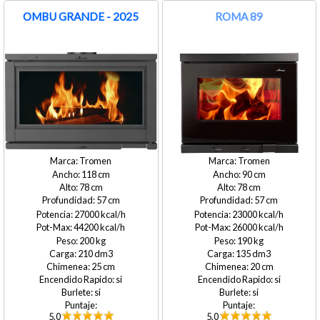
OMBU GRANDE - 2025
ROMA 89
Tromen
Tromen
118
90
78
78
57
57
27000
23000
44200
26000
200
190
210
135
25
20
si
si
si
si
5.0
5.0