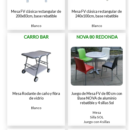
Mesa FV clásica rectangular de
Mesa FV clásica rectangular de
200x83cm, base rebatible
240x100cm, base rebatible
Blanco
Blanco
CARRO BAR
NOVA 80 REDONDA
Mesa Rodante de caño y fibra
Juego de Mesa FV de 80 cm con
de vidrio
Base NOVA de aluminio
rebatible y 4 sillas Sol
Blanco
Mesa
Silla SOL
Juego con 4 sillas