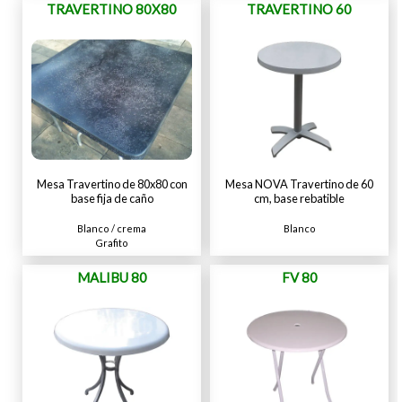
TRAVERTINO 80X80
TRAVERTINO 60
Mesa Travertino de 80x80 con
Mesa NOVA Travertino de 60
base fija de caño
cm, base rebatible
Blanco / crema
Blanco
Grafito
MALIBU 80
FV 80