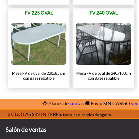
FV 225 OVAL
FV 240 OVAL
Mesa FV de oval de 220x85 cm
Mesa FV de oval de 240x100cm
con Base rebatible
con Base rebatible
💳 Planes de
cuotas
🚚 Envío SIN CARGO
ver cobe
3 CUOTAS SIN INTERÉS.
todos los miércoles de Agosto.
Salón de ventas