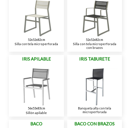
52x52x82cm
52x52x82cm
Silla con tela microperforada
Silla con tela microperforada
con brazos
IRIS APILABLE
IRIS TABURETE
56x53x83cm
Banqueta alta con tela
microperforada
Sillón apilable
BACO
BACO CON BRAZOS