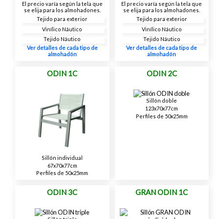
El precio varía según la tela que
El precio varía según la tela que
se elija para los almohadones.
se elija para los almohadones.
Tejido para exterior
Tejido para exterior
Vinílico Náutico
Vinílico Náutico
Tejido Náutico
Tejido Náutico
Ver detalles de cada tipo de
Ver detalles de cada tipo de
almohadón
almohadón
ODIN 1C
ODIN 2C
Sillón doble
123x70x77cm
Perfiles de 50x25mm
Sillón individual
67x70x77cm
Perfiles de 50x25mm
ODIN 3C
GRAN ODIN 1C