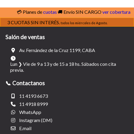
💳 Planes de
cuotas
🚚 Envío SIN CARGO
ver cobertura
3 CUOTAS SIN INTERÉS.
todos los miércoles de Agosto.
Salón de ventas
Av. Fernández de la Cruz 1199, CABA
Lun ❯ Vie de 9 a 13 y de 15 a 18 hs. Sábados con cita
previa.
📞 Contactanos
11 4193 6673
11 4918 8999
WhatsApp
Instagram (DM)
E.mail