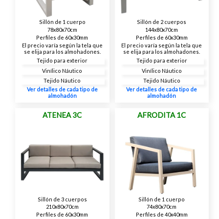
Sillón de 1 cuerpo
Sillón de 2 cuerpos
78x80x70cm
144x80x70cm
Perfiles de 60x30mm
Perfiles de 60x30mm
El precio varía según la tela que
El precio varía según la tela que
se elija para los almohadones.
se elija para los almohadones.
Tejido para exterior
Tejido para exterior
Vinílico Náutico
Vinílico Náutico
Tejido Náutico
Tejido Náutico
Ver detalles de cada tipo de
Ver detalles de cada tipo de
almohadón
almohadón
ATENEA 3C
AFRODITA 1C
Sillón de 3 cuerpos
Sillón de 1 cuerpo
210x80x70cm
74x80x70cm
Perfiles de 60x30mm
Perfiles de 40x40mm