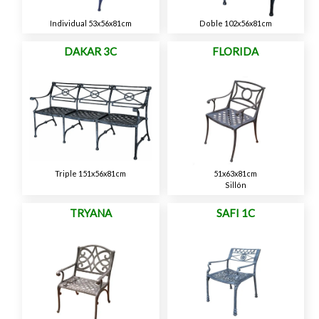
Individual 53x56x81cm
Doble 102x56x81cm
DAKAR 3C
FLORIDA
Triple 151x56x81cm
51x63x81cm
Sillón
TRYANA
SAFI 1C