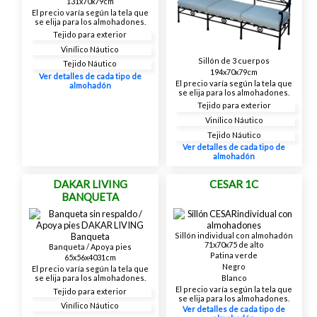
131x70x79cm
El precio varía según la tela que
se elija para los almohadones.
Tejido para exterior
Vinílico Náutico
Sillón de 3 cuerpos
Tejido Náutico
194x70x79cm
Ver detalles de cada tipo de
El precio varía según la tela que
almohadón
se elija para los almohadones.
Tejido para exterior
Vinílico Náutico
Tejido Náutico
Ver detalles de cada tipo de
almohadón
DAKAR LIVING
CESAR 1C
BANQUETA
Sillón individual con almohadón
71x70x75 de alto
Banqueta / Apoya pies
Patina verde
65x56x4031cm
Negro
El precio varía según la tela que
Blanco
se elija para los almohadones.
El precio varía según la tela que
Tejido para exterior
se elija para los almohadones.
Vinílico Náutico
Ver detalles de cada tipo de