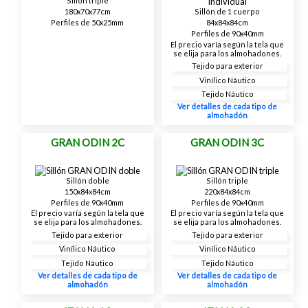
Sillón triple
180x70x77cm
Sillón de 1 cuerpo
Perfiles de 50x25mm
84x84x84cm
Perfiles de 90x40mm
El precio varía según la tela que
se elija para los almohadones.
Tejido para exterior
Vinílico Náutico
Tejido Náutico
Ver detalles de cada tipo de
almohadón
GRAN ODIN 2C
GRAN ODIN 3C
Sillón doble
Sillón triple
150x84x84cm
220x84x84cm
Perfiles de 90x40mm
Perfiles de 90x40mm
El precio varía según la tela que
El precio varía según la tela que
se elija para los almohadones.
se elija para los almohadones.
Tejido para exterior
Tejido para exterior
Vinílico Náutico
Vinílico Náutico
Tejido Náutico
Tejido Náutico
Ver detalles de cada tipo de
Ver detalles de cada tipo de
almohadón
almohadón