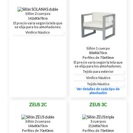
Sillón 2 cuerpos
142x80x78cm
El precio varía según la tela que
se elija para los almohadones.
Vinílico Náutico
Sillón 1 cuerpo
80x80x70cm
Perfiles de 70x40mm
El precio varía según la tela que
se elija para los almohadones.
Tejido para exterior
Vinílico Náutico
Tejido Náutico
Ver detalles de cada tipo de
almohadón
ZEUS 2C
ZEUS 3C
Sillón 2 cuerpos
3 cuerpos
146x80x70cm
212x80x70cm
Perfiles de 70x40mm
Perfiles de 70x40mm