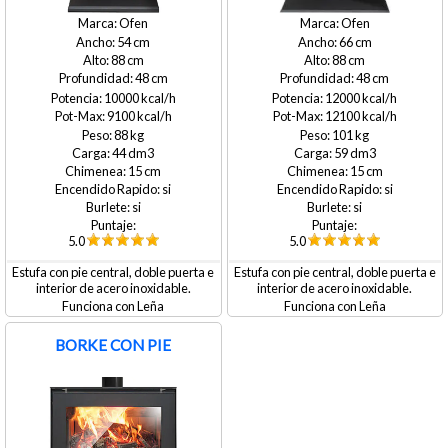
Ofen
Ofen
54
66
88
88
48
48
10000
12000
9100
12100
88
101
44
59
15
15
si
si
si
si
5.0
5.0
Estufa con pie central, doble puerta e
Estufa con pie central, doble puerta e
interior de acero inoxidable.
interior de acero inoxidable.
Leña
Leña
BORKE CON PIE