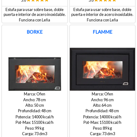
5.0
5.0
Estufa para usar sobre base, doble
Estufa para usar sobre base, doble
puerta e interior de acero inoxidable.
puerta e interior de acero inoxidable.
Leña
Leña
BORKE
FLAMME
Ofen
Ofen
78
96
50
64
48
48
14000
14000
15100
15100
99
89
73
73