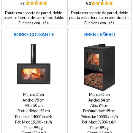
5.0
5.0
Estufa con soporte de pared, doble
Estufa con soporte de pared, doble
puerta e interior de acero inoxidable.
puerta e interior de acero inoxidable.
Leña
Leña
BORKE COLGANTE
BREN LEÑERO
Ofen
Ofen
78
54
50
94
54
48
14000
10000
15100
9100
99
89