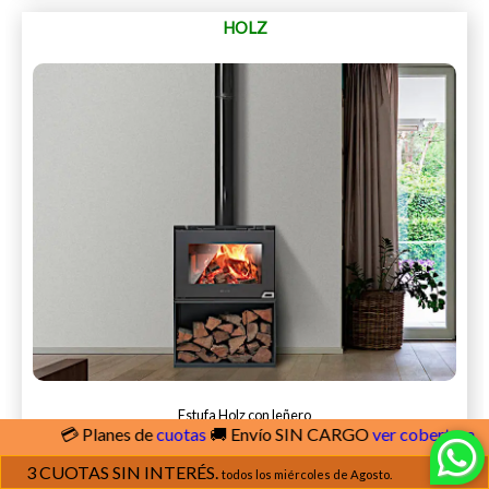
HOLZ
Estufa Holz con leñero
Planes de
cuotas
🚚 Envío SIN CARGO
ver cobertura
3 CUOTAS SIN INTERÉS.
todos los miércoles de Agosto.