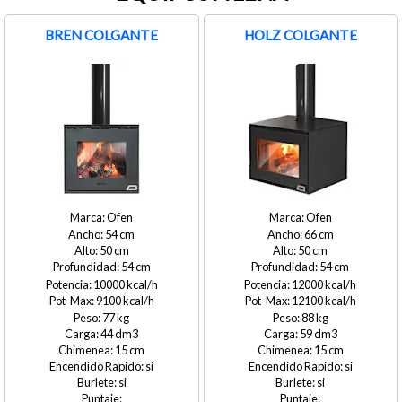
BREN COLGANTE
HOLZ COLGANTE
Ofen
Ofen
54
66
50
50
54
54
10000
12000
9100
12100
77
88
44
59
15
15
si
si
si
si