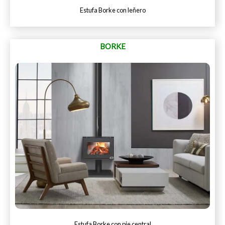
Estufa Borke con leñero
BORKE
Estufa Borke con pie central