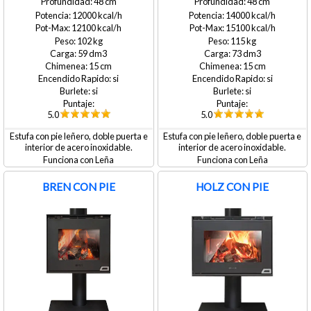
48
48
12000
14000
12100
15100
102
115
59
73
15
15
si
si
si
si
5.0
5.0
Estufa con pie leñero, doble puerta e
Estufa con pie leñero, doble puerta e
interior de acero inoxidable.
interior de acero inoxidable.
Leña
Leña
BREN CON PIE
HOLZ CON PIE