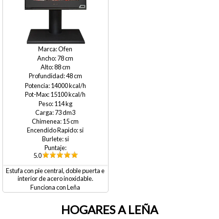
Ofen
78
88
48
14000
15100
114
73
15
si
si
5.0
Estufa con pie central, doble puerta e
interior de acero inoxidable.
Leña
HOGARES A LEÑA