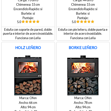
73
44
15
15
si
si
si
si
5.0
5.0
Estufa con soporte de pared, doble
Estufa con pie leñero, doble puerta e
puerta e interior de acero inoxidable.
interior de acero inoxidable.
Leña
Leña
HOLZ LEÑERO
BORKE LEÑERO
Ofen
Ofen
66
78
94
94