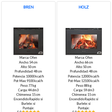
BREN
HOLZ
Ofen
Ofen
54
66
50
50
48
48
10000
12000
9100
12100
77
88
44
59
15
15
si
si
si
si